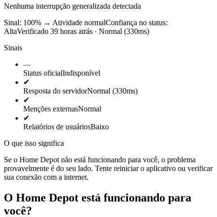
Nenhuma interrupção generalizada detectada
Sinal: 100%
→
Atividade normal
Confiança no status:
Alta
Verificado 39 horas atrás · Normal (330ms)
Sinais
—
Status oficial
Indisponível
✔
Resposta do servidor
Normal (330ms)
✔
Menções externas
Normal
✔
Relatórios de usuários
Baixo
O que isso significa
Se o Home Depot não está funcionando para você, o problema
provavelmente é do seu lado. Tente reiniciar o aplicativo ou verificar
sua conexão com a internet.
O Home Depot está funcionando para
você?