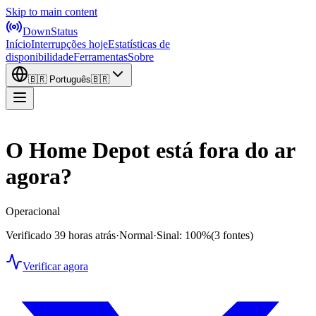
Skip to main content
DownStatus
Início
Interrupções hoje
Estatísticas de
disponibilidade
Ferramentas
Sobre
🇧🇷
Português
🇧🇷
O Home Depot está fora do ar
agora?
Operacional
Verificado 39 horas atrás
·
Normal
·
Sinal: 100%
(3 fontes)
Verificar agora