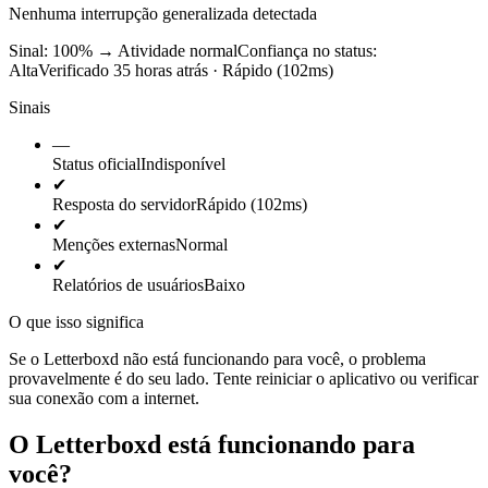
Nenhuma interrupção generalizada detectada
Sinal: 100%
→
Atividade normal
Confiança no status:
Alta
Verificado 35 horas atrás · Rápido (102ms)
Sinais
—
Status oficial
Indisponível
✔
Resposta do servidor
Rápido (102ms)
✔
Menções externas
Normal
✔
Relatórios de usuários
Baixo
O que isso significa
Se o Letterboxd não está funcionando para você, o problema
provavelmente é do seu lado. Tente reiniciar o aplicativo ou verificar
sua conexão com a internet.
O Letterboxd está funcionando para
você?