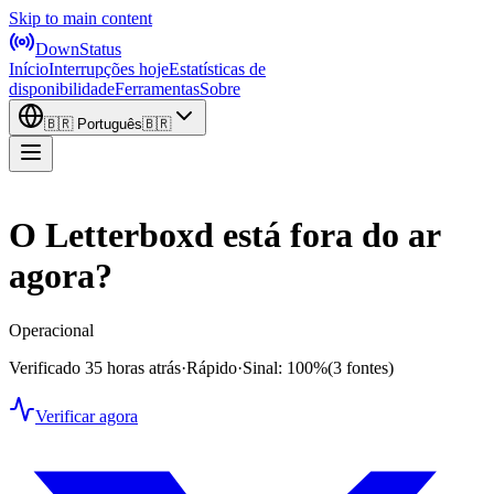
Skip to main content
DownStatus
Início
Interrupções hoje
Estatísticas de
disponibilidade
Ferramentas
Sobre
🇧🇷
Português
🇧🇷
O Letterboxd está fora do ar
agora?
Operacional
Verificado 35 horas atrás
·
Rápido
·
Sinal: 100%
(3 fontes)
Verificar agora