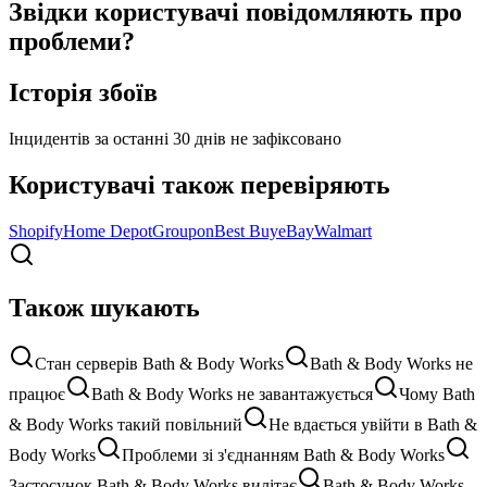
Звідки користувачі повідомляють про
проблеми?
Історія збоїв
Інцидентів за останні 30 днів не зафіксовано
Користувачі також перевіряють
Shopify
Home Depot
Groupon
Best Buy
eBay
Walmart
Також шукають
Стан серверів Bath & Body Works
Bath & Body Works не
працює
Bath & Body Works не завантажується
Чому Bath
& Body Works такий повільний
Не вдається увійти в Bath &
Body Works
Проблеми зі з'єднанням Bath & Body Works
Застосунок Bath & Body Works вилітає
Bath & Body Works