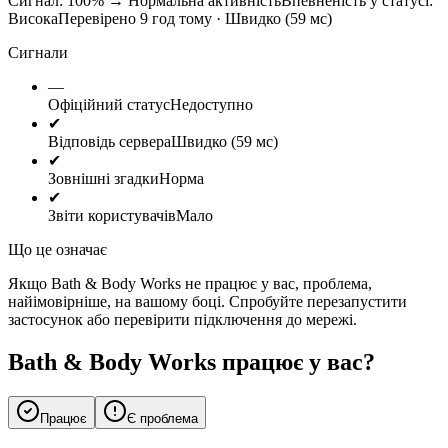
Сигнал: 100%
→
Нормальна активність
Впевненість у статусі:
Висока
Перевірено 9 год тому · Швидко (59 мс)
Сигнали
—
Офіційний статус
Недоступно
✔
Відповідь сервера
Швидко (59 мс)
✔
Зовнішні згадки
Норма
✔
Звіти користувачів
Мало
Що це означає
Якщо Bath & Body Works не працює у вас, проблема,
найімовірніше, на вашому боці. Спробуйте перезапустити
застосунок або перевірити підключення до мережі.
Bath & Body Works працює у вас?
Працює
Є проблема