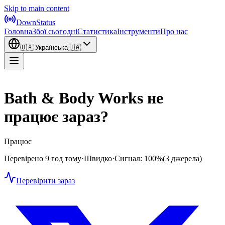
Skip to main content
DownStatus
Головна
Збої сьогодні
Статистика
Інструменти
Про нас
🇺🇦
Українська
🇺🇦
Bath & Body Works не
працює зараз?
Працює
Перевірено 9 год тому
·
Швидко
·
Сигнал: 100%
(3 джерела)
Перевірити зараз