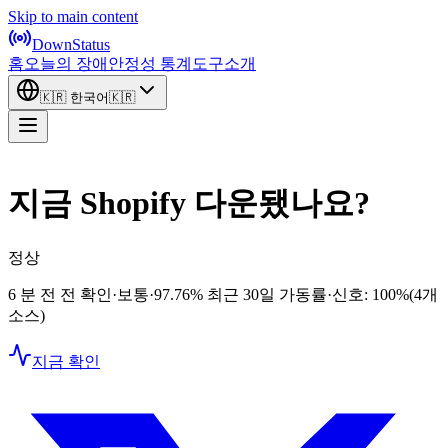
Skip to main content
DownStatus
홈
오늘의 장애
안정성 통계
도구
소개
🇰🇷
한국어
🇰🇷
지금 Shopify 다운됐나요?
정상
6 분 전 전 확인
·
보통
·
97.76%
최근 30일 가동률
·
신호: 100%
(4개
소스)
지금 확인